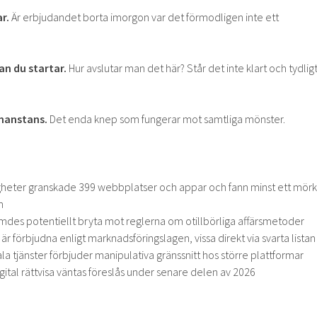
r.
Är erbjudandet borta imorgon var det förmodligen inte ett
an du startar.
Hur avslutar man det här? Står det inte klart och tydlig
nanstans.
Det enda knep som fungerar mot samtliga mönster.
eter granskade 399 webbplatser och appar och fann minst ett mörk
m
des potentiellt bryta mot reglerna om otillbörliga affärsmetoder
 förbjudna enligt marknadsföringslagen, vissa direkt via svarta listan
a tjänster förbjuder manipulativa gränssnitt hos större plattformar
gital rättvisa väntas föreslås under senare delen av 2026