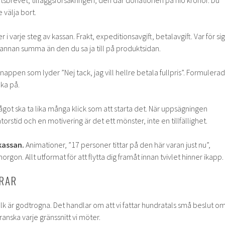
sbrevet, tilläggsförsäkringen, den där donationen på nio kronor. Du
 välja bort.
 i varje steg av kassan. Frakt, expeditionsavgift, betalavgift. Var för sig
annan summa än den du sa ja till på produktsidan.
appen som lyder ”Nej tack, jag vill hellre betala fullpris”. Formulerad
cka på.
ågot ska ta lika många klick som att starta det. När uppsägningen
orstid och en motivering är det ett mönster, inte en tillfällighet.
kassan.
Animationer, ”17 personer tittar på den här varan just nu”,
orgon. Allt utformat för att flytta dig framåt innan tvivlet hinner ikapp.
ERAR
olk är godtrogna. Det handlar om att vi fattar hundratals små beslut o
anska varje gränssnitt vi möter.