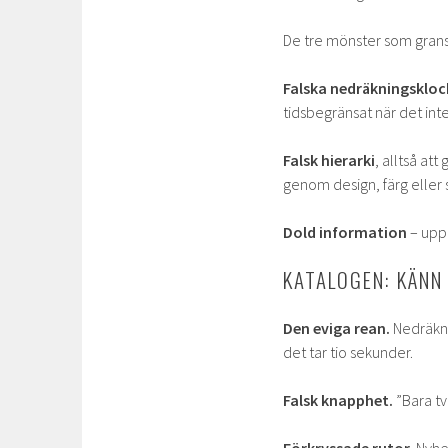
De tre mönster som grans
Falska nedräkningskloc
tidsbegränsat när det inte
Falsk hierarki
, alltså at
genom design, färg eller 
Dold information
– uppg
KATALOGEN: KÄNN
Den eviga rean.
Nedräkni
det tar tio sekunder.
Falsk knapphet.
”Bara tv