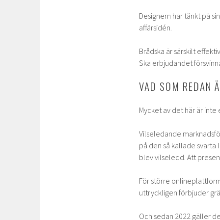
Designern har tänkt på si
affärsidén.
Brådska är särskilt effekt
Ska erbjudandet försvinna
VAD SOM REDAN 
Mycket av det här är inte
Vilseledande marknadsför
på den så kallade svarta li
blev vilseledd. Att prese
För större onlineplattfor
uttryckligen förbjuder gr
Och sedan 2022 gäller de 