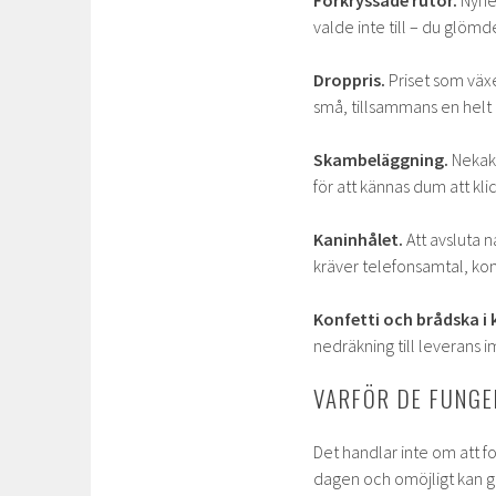
Förkryssade rutor.
Nyhet
valde inte till – du glömde
Droppris.
Priset som växer
små, tillsammans en helt 
Skambeläggning.
Nekakn
för att kännas dum att kli
Kaninhålet.
Att avsluta n
kräver telefonsamtal, kont
Konfetti och brådska i 
nedräkning till leverans im
VARFÖR DE FUNG
Det handlar inte om att f
dagen och omöjligt kan gr