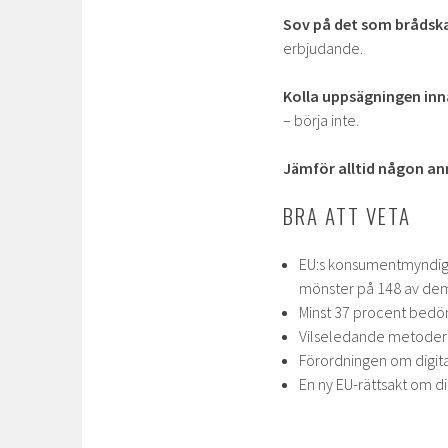
Sov på det som brådska
erbjudande.
Kolla uppsägningen inn
– börja inte.
Jämför alltid någon an
BRA ATT VETA
EU:s konsumentmyndigh
mönster på 148 av de
Minst 37 procent bedöm
Vilseledande metoder är
Förordningen om digital
En ny EU-rättsakt om di