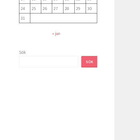
24
25
26
27
28
29
30
31
« jun
Sök
SÖK