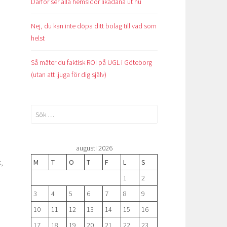
Därför ser alla hemsidor likadana ut nu
Nej, du kan inte döpa ditt bolag till vad som
helst
Så mäter du faktisk ROI på UGL i Göteborg
(utan att ljuga för dig själv)
Sök
efter:
augusti 2026
,
M
T
O
T
F
L
S
1
2
3
4
5
6
7
8
9
10
11
12
13
14
15
16
17
18
19
20
21
22
23