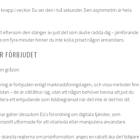
n knapp i veckor. Du ser den i två sekunder. Den asymmetrin är hela
ivt eftersom den stänger av just det som skulle rädda dig – jämförandet
 om fyra minuter hinner du inte kolla priset någon annanstans.
ÄR FÖRBJUDET
 en gråzon.
ing är förbjuden enligt marknadsföringslagen, och vissa metoder finn
stan – de är otillåtna i sig, utan att någon behöver bevisa att just du
ntera ett erbjudande som tidsbegränsat när det inte är det hör dit.
mar gäller dessutom EU:s förordning om digitala tjänster, som
änssnitt utformade för att vilseleda eller manipulera användare.
skärpta reglerna om prisinformation: anges en rabatt ska det tidigar