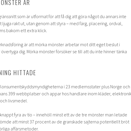
MÖNSTER ÄR
ränssnitt som är utformat för att få dig att göra något du annars inte
 ljuga rakt ut, utan genom att styra – med färg, placering, ordval,
ms bakom ett extra klick.
knadsföring är att mörka mönster arbetar mot ditt eget beslut i
övertyga dig. Mörka mönster försöker se till att du inte hinner tänka
NING HITTADE
a. Konsumentskyddsmyndigheterna i 23 medlemsstater plus Norge och
mans 399 webbplatser och appar hos handlare inom kläder, elektronik
 och livsmedel.
knappt fyra av tio – innehöll minst ett av de tre mönster man letade
ömde att minst 37 procent av de granskade sajterna potentiellt bröt
örliga affärsmetoder.