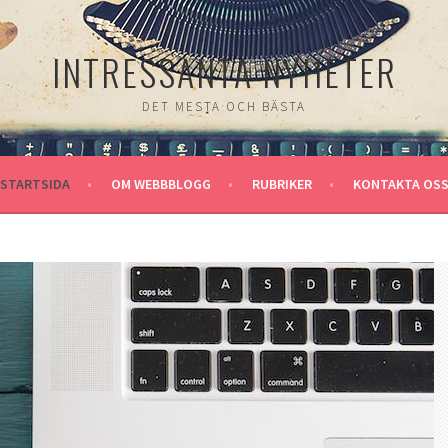
INTRESSANTA NYHETER
DET MESTA OCH BÄSTA
STARTSIDA
OM WEBBBLOGG
RUBRIKER
KONTAKTA OS