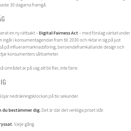
enaste 30 dagarna framgå.
ÄG
erat en ny rättsakt –
Digital Fairness Act
– med förslag väntat under
ingår i konsumentagendan fram till 2030 och riktar in sig på just
å på influerarmarknadsföring, beroendeframkallande design och
ttjar konsumenters sårbarheter.
 området är på väg att bli fler, inte färre.
IG
löjar nedräkningsklockan på tio sekunder.
nan du bestämmer dig.
Det är där det verkliga priset står.
ryssat.
Varje gång.