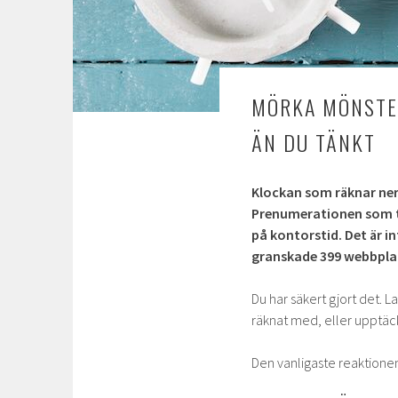
MÖRKA MÖNSTER
ÄN DU TÄNKT
Klockan som räknar ner.
Prenumerationen som to
på kontorstid. Det är in
granskade 399 webbplat
Du har säkert gjort det. L
räknat med, eller upptäck
Den vanligaste reaktionen ä