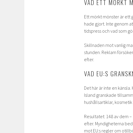
VAD ETT MÖRKT 
Ett mörkt mönster är ett g
hade gjort. Inte genom att
tidspress och vad som gö
Skillnaden mot vanlig mar
stunden. Reklam försöker 
efter.
VAD EU:S GRANSK
Det här är inte en känsl
Island granskade tillsam
hushållsartiklar, kosmetik
Resultatet: 148 av dem – 
efter. Myndigheterna bed
mot EU:s regler om otillb