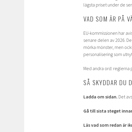
lägsta priset under de s
VAD SOM ÄR PÅ V
EU-kommissionen har avis
senare delen av 2026. Den 
mörka mönster, men ocks
personalisering som utny
Med andra ord: reglerna på
SÅ SKYDDAR DU D
Ladda om sidan.
Det avs
Gå till sista steget in
Läs vad som redan är ik