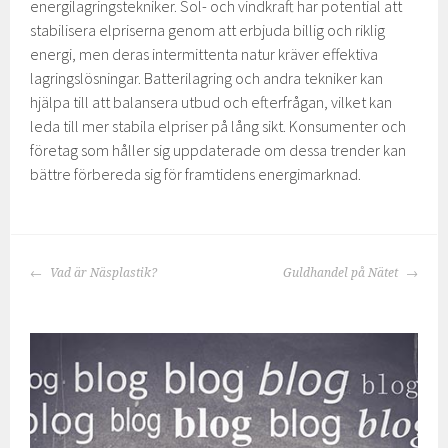
energilagringstekniker. Sol- och vindkraft har potential att
stabilisera elpriserna genom att erbjuda billig och riklig
energi, men deras intermittenta natur kräver effektiva
lagringslösningar. Batterilagring och andra tekniker kan
hjälpa till att balansera utbud och efterfrågan, vilket kan
leda till mer stabila elpriser på lång sikt. Konsumenter och
företag som håller sig uppdaterade om dessa trender kan
bättre förbereda sig för framtidens energimarknad.
INLÄGGSNAVIGERING
Vad är Näsplastik?
Guldhandel på Nätet