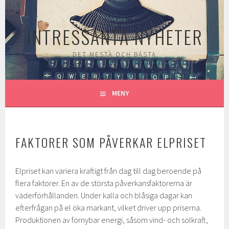
Gå
till
INTRESSANTA NYHETER
innehåll
DET MESTA OCH BÄSTA
MENY
FAKTORER SOM PÅVERKAR ELPRISET
Elpriset kan variera kraftigt från dag till dag beroende på
flera faktorer. En av de största påverkansfaktorerna är
väderförhållanden. Under kalla och blåsiga dagar kan
efterfrågan på el öka markant, vilket driver upp priserna.
Produktionen av förnybar energi, såsom vind- och solkraft,