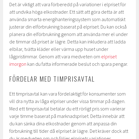
Det är viktigt att vara förberedd på variationer i elpriset för
att undvika höga elkostnader. Ett sätt att göra detta är att
använda smarta energihanteringssystem som automatiskt
justerar din elförbrukning baserat på elpriset. Du kan också
planera din elförbrukning genom att använda mer el under
de timmar då priset är lägre. Detta kan inkludera att ladda
elbilar, tvätta kläder eller värma upp huset under
lågpristimmar. Genom att vara medveten om
elpriset
imorgon
kan du fatta informerade beslut och spara pengar.
FÖRDELAR MED TIMPRISAVTAL
Ett timprisavtal kan vara fördelaktigt för konsumenter som
vill dra nytta av låga elpriser under vissa timmar på dagen.
Med ett timprisavtal betalar du ett rörligt pris som varierar
varje timme baserat på marknadspriset. Detta innebär att
du kan sänka dina elkostnader genom att anpassa din
förbrukning till tider då elpriset är lägre. Det kräver dock att
du är medveten om och följer elprisets variationer