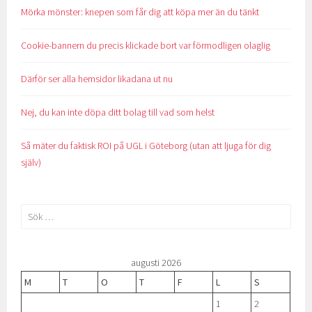
Mörka mönster: knepen som får dig att köpa mer än du tänkt
Cookie-bannern du precis klickade bort var förmodligen olaglig
Därför ser alla hemsidor likadana ut nu
Nej, du kan inte döpa ditt bolag till vad som helst
Så mäter du faktisk ROI på UGL i Göteborg (utan att ljuga för dig
själv)
Sök
efter:
augusti 2026
M
T
O
T
F
L
S
1
2