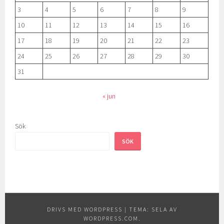
3
4
5
6
7
8
9
10
11
12
13
14
15
16
17
18
19
20
21
22
23
24
25
26
27
28
29
30
31
« jun
Sök
SÖK
DRIVS MED WORDPRESS
|
TEMA: SELA AV
WORDPRESS.COM
.