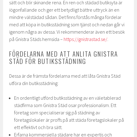
sätt och blir skinande rena. En ren och städad butiksyta är
iögonfallande och ger ett betydligt bättre uttryck än en
mindre välstädad sådan. Det finns förstås många fördelar
med att köpa in butiksstädning som tjänst och nedan går vi
igenom några av dessa. Vi rekommenderar även ett besök
på Gnistra Städs hemsida –
https://gnistrastad.se/
.
FÖRDELARNA MED ATT ANLITA GNISTRA
STÄD FÖR BUTIKSSTÄDNING
Dessa är de främsta fördelarna med att låta Gnistra Städ
utföra din butiksstädning:
En ordentligt utförd butiksstädning av en väletablerad
städfirma som Gnistra Städ osar professionalism. Ett
företag som specialiserar sig på städning av
företagslokaler är proffs på att städa företagslokaler på
ett effektivt och bra sätt.
Erfarna kommersiella städare har en expertis och