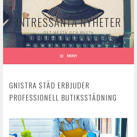
Gå
till
INTRESSANTA NYHETER
innehåll
DET MESTA OCH BÄSTA
MENY
GNISTRA STÄD ERBJUDER
PROFESSIONELL BUTIKSSTÄDNING