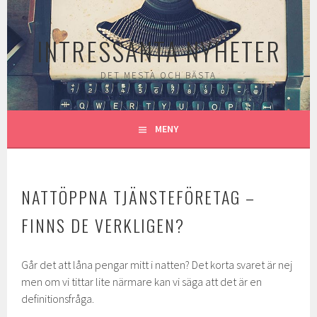
Gå
till
INTRESSANTA NYHETER
innehåll
DET MESTA OCH BÄSTA
MENY
NATTÖPPNA TJÄNSTEFÖRETAG –
FINNS DE VERKLIGEN?
Går det att låna pengar mitt i natten? Det korta svaret är nej
men om vi tittar lite närmare kan vi säga att det är en
definitionsfråga.