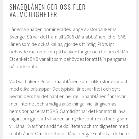
SNABBLÅNEN GER OSS FLER
VALMÖJLIGHETER
Lånemarknaden dominerades länge av storbankerna i
Sverige. Så var det fram till 2006 då snabblånen, eller SMS-
lånen som de också kallas, gjorde sitt intåg. Plötsligt
behövde man inte köa på banken längre och be om ett lån.
Ett enkelt SMS var allt som behövdes för att få in pengarna
på bankkontot.
Vad var haken? Priset. Snabblånen kom i olika storlekar och
med olika prislappar. Det typiska lånet var litet och dyrt.
Sedan dess har det hänt en hel del. Snabblånen finns kvar
men Internet och smidiga ansökningar via långivarnas
hemsidor har ersatt SMS. Samtidigt har det kommit till nya
lagar som gjort att villkoren är mycket bättre nu för dig som
vill låna. Kvar finns ändå flexibiliteten och smidigheten med
snabblånen. Om du behöver låna pengar snabbt är det inte