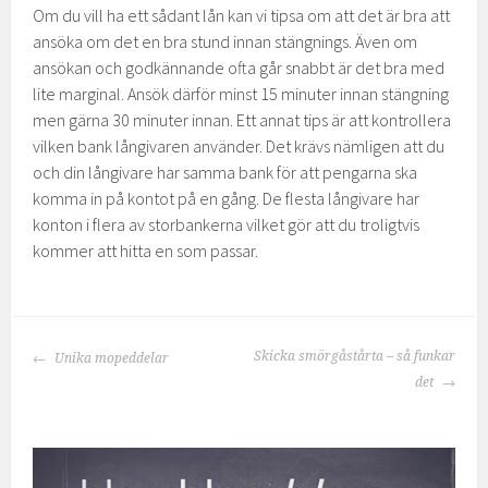
Om du vill ha ett sådant lån kan vi tipsa om att det är bra att
ansöka om det en bra stund innan stängnings. Även om
ansökan och godkännande ofta går snabbt är det bra med
lite marginal. Ansök därför minst 15 minuter innan stängning
men gärna 30 minuter innan. Ett annat tips är att kontrollera
vilken bank långivaren använder. Det krävs nämligen att du
och din långivare har samma bank för att pengarna ska
komma in på kontot på en gång. De flesta långivare har
konton i flera av storbankerna vilket gör att du troligtvis
kommer att hitta en som passar.
INLÄGGSNAVIGERING
Skicka smörgåstårta – så funkar
Unika mopeddelar
det