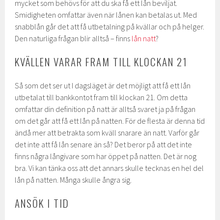
mycket som behövs för att du ska få ett lån beviljat.
Smidigheten omfattar även när lånen kan betalas ut. Med
snabblån går det att få utbetalning på kvällar och på helger.
Den naturliga frågan blir alltså – finns
lån natt
?
KVÄLLEN VARAR FRAM TILL KLOCKAN 21
Så som det ser ut I dagsläget är det möjligt att få ett lån
utbetalat till bankkontot fram till klockan 21. Om detta
omfattar din definition på natt är alltså svaret ja på frågan
om det går att få ett lån på natten. För de flesta är denna tid
ändå mer att betrakta som kväll snarare än natt. Varför går
det inte att få lån senare än så? Det beror på att det inte
finns några långivare som har öppet på natten. Det är nog
bra. Vi kan tänka oss att det annars skulle tecknas en hel del
lån på natten. Många skulle ångra sig.
ANSÖK I TID