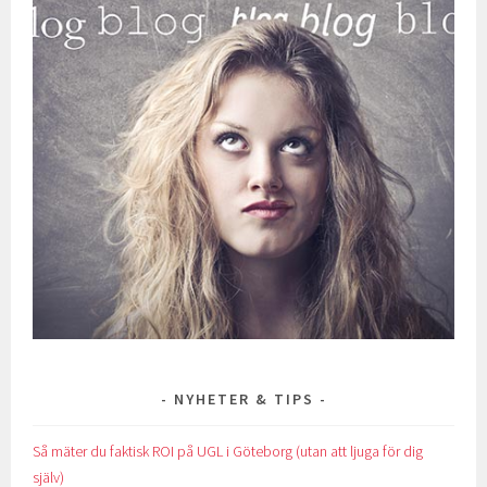
NYHETER & TIPS
Så mäter du faktisk ROI på UGL i Göteborg (utan att ljuga för dig
själv)