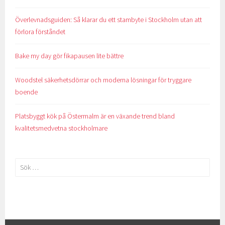
Överlevnadsguiden: Så klarar du ett stambyte i Stockholm utan att
förlora förståndet
Bake my day gör fikapausen lite bättre
Woodstel säkerhetsdörrar och moderna lösningar för tryggare
boende
Platsbyggt kök på Östermalm är en växande trend bland
kvalitetsmedvetna stockholmare
Sök
efter: