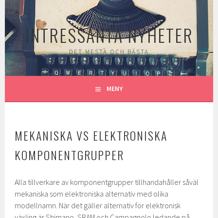
Gå
till
INTRESSANTA NYHETER
innehåll
DET MESTA OCH BÄSTA
MENY
MEKANISKA VS ELEKTRONISKA
KOMPONENTGRUPPER
Alla tillverkare av komponentgrupper tillhandahåller såväl
mekaniska som elektroniska alternativ med olika
modellnamn. När det gäller alternativ för elektronisk
växling är Shimano, SRAM och Campagnolo ledande på