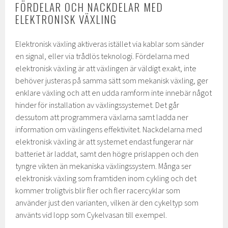
FÖRDELAR OCH NACKDELAR MED
ELEKTRONISK VÄXLING
Elektronisk växling aktiveras istället via kablar som sänder
en signal, eller via trådlös teknologi. Fördelarna med
elektronisk växling är att växlingen är väldigt exakt, inte
behöver justeras på samma sätt som mekanisk växling, ger
enklare växling och att en udda ramform inte innebär något
hinder för installation av växlingssystemet. Det går
dessutom att programmera växlarna samt ladda ner
information om växlingens effektivitet. Nackdelarna med
elektronisk växling är att systemet endast fungerar när
batteriet är laddat, samt den högre prislappen och den
tyngre vikten än mekaniska växlingssystem. Många ser
elektronisk växling som framtiden inom cykling och det
kommer troligtvis blir fler och fler racercyklar som
använder just den varianten, vilken är den cykeltyp som
använts vid lopp som Cykelvasan till exempel.