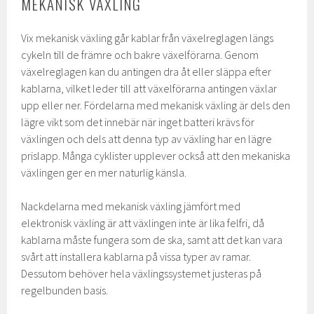
MEKANISK VÄXLING
Vix mekanisk växling går kablar från växelreglagen längs
cykeln till de främre och bakre växelförarna. Genom
växelreglagen kan du antingen dra åt eller släppa efter
kablarna, vilket leder till att växelförarna antingen växlar
upp eller ner. Fördelarna med mekanisk växling är dels den
lägre vikt som det innebär när inget batteri krävs för
växlingen och dels att denna typ av växling har en lägre
prislapp. Många cyklister upplever också att den mekaniska
växlingen ger en mer naturlig känsla.
Nackdelarna med mekanisk växling jämfört med
elektronisk växling är att växlingen inte är lika felfri, då
kablarna måste fungera som de ska, samt att det kan vara
svårt att installera kablarna på vissa typer av ramar.
Dessutom behöver hela växlingssystemet justeras på
regelbunden basis.