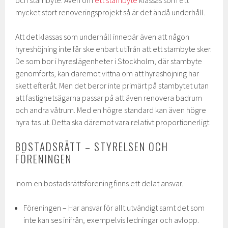
och stambyte. Även om
ett stambyte
klassas som ett
mycket stort renoveringsprojekt så är det ändå underhåll.
Att det klassas som underhåll innebär även att någon
hyreshöjning inte får ske enbart utifrån att ett stambyte sker.
De som bor i hyreslägenheter i Stockholm, där stambyte
genomförts, kan däremot vittna om att hyreshöjning har
skett efteråt. Men det beror inte primärt på stambytet utan
att fastighetsägarna passar på att även renovera badrum
och andra våtrum. Med en högre standard kan även högre
hyra tas ut. Detta ska däremot vara relativt proportionerligt.
BOSTADSRÄTT – STYRELSEN OCH
FÖRENINGEN
Inom en bostadsrättsförening finns ett delat ansvar.
Föreningen – Har ansvar för allt utvändigt samt det som
inte kan ses inifrån, exempelvis ledningar och avlopp.