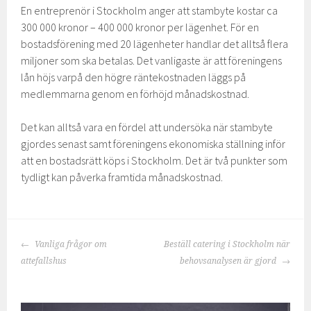
En entreprenör i Stockholm anger att stambyte kostar ca
300 000 kronor – 400 000 kronor per lägenhet. För en
bostadsförening med 20 lägenheter handlar det alltså flera
miljoner som ska betalas. Det vanligaste är att föreningens
lån höjs varpå den högre räntekostnaden läggs på
medlemmarna genom en förhöjd månadskostnad.
Det kan alltså vara en fördel att undersöka när stambyte
gjordes senast samt föreningens ekonomiska ställning inför
att en bostadsrätt köps i Stockholm. Det är två punkter som
tydligt kan påverka framtida månadskostnad.
INLÄGGSNAVIGERING
Vanliga frågor om
Beställ catering i Stockholm när
attefallshus
behovsanalysen är gjord