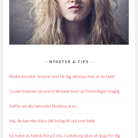
NYHETER & TIPS
Mörka mönster: knepen som får dig att köpa mer än du tänkt
Cookie-bannern du precis klickade bort var förmodligen olaglig
Därför ser alla hemsidor likadana ut nu
Nej, du kan inte döpa ditt bolag till vad som helst
Så mäter du faktisk ROI på UGL i Göteborg (utan att ljuga för dig